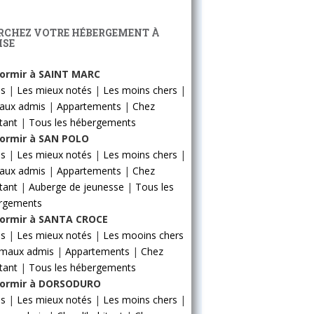
RCHEZ VOTRE HÉBERGEMENT À
ISE
ormir à SAINT MARC
ls
|
Les mieux notés
|
Les moins chers
|
aux admis
|
Appartements
|
Chez
itant
|
Tous les hébergements
ormir à SAN POLO
ls
|
Les mieux notés
|
Les moins chers
|
aux admis
|
Appartements
|
Chez
itant
|
Auberge de jeunesse
|
Tous les
rgements
ormir à SANTA CROCE
ls
|
Les mieux notés
|
Les mooins chers
imaux admis
|
Appartements
|
Chez
itant
|
Tous les hébergements
ormir à DORSODURO
ls
|
Les mieux notés
|
Les moins chers
|