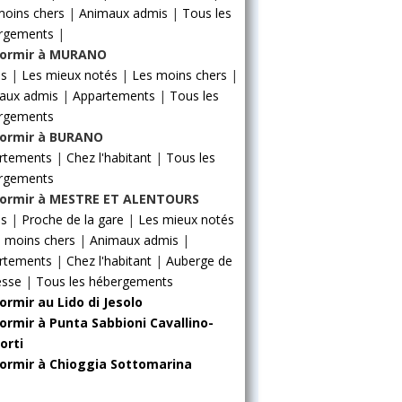
moins chers
|
Animaux admis
|
Tous les
rgements
|
ormir à MURANO
ls
|
Les mieux notés
|
Les moins chers
|
aux admis
|
Appartements
|
Tous les
rgements
ormir à BURANO
rtements
|
Chez l'habitant
|
Tous les
rgements
ormir à MESTRE ET ALENTOURS
ls
|
Proche de la gare
|
Les mieux notés
 moins chers
|
Animaux admis
|
rtements
|
Chez l'habitant
|
Auberge de
esse
|
Tous les hébergements
ormir au Lido di Jesolo
ormir à Punta Sabbioni Cavallino-
orti
ormir à Chioggia Sottomarina