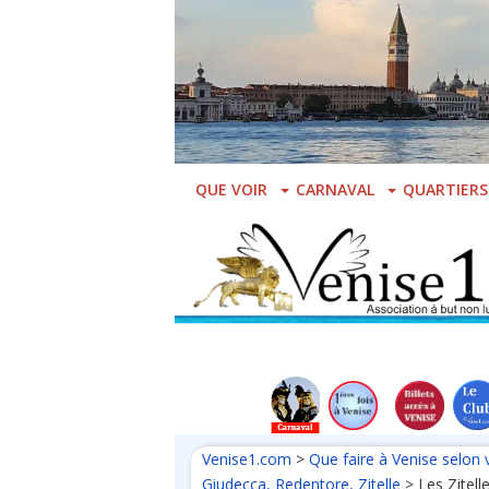
Skip
to
main
content
QUE VOIR
CARNAVAL
QUARTIERS
Venise1.com
>
Que faire à Venise selon 
Giudecca, Redentore, Zitelle
>
Les Zitelle