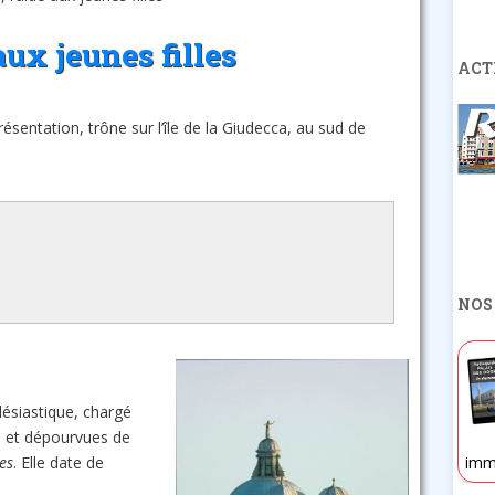
 aux jeunes filles
ACT
résentation, trône sur l’île de la Giudecca, au sud de
NOS
lésiastique, chargé
es et dépourvues de
imm
les
. Elle date de