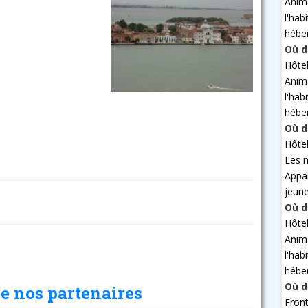
Anim
l'hab
hébe
Où d
Hôte
Anim
l'hab
hébe
Où d
Hôte
Les 
Appa
jeun
Où d
Hôte
Anim
l'hab
hébe
Où d
e nos partenaires
Fron