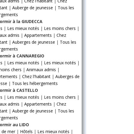
aux admis
|
Chez l'habitant
|
Chez
itant
|
Auberge de jeunesse
|
Tous les
rgements
ormir à la GIUDECCA
ls
|
Les mieux notés
|
Les moins chers
|
aux admis
|
Appartements
|
Chez
itant
|
Auberges de jeunesse
|
Tous les
rgements
ormir à CANNAREGIO
ls
|
Les mieux notés
|
Les mieux notés
|
moins chers
|
Animaux admis
|
rtements
|
Chez l'habitant
|
Auberges de
esse
|
Tous les hébergements
ormir à CASTELLO
ls
|
Les mieux notés
|
Les moins chers
|
aux admis
|
Appartements
|
Chez
itant
|
Auberge de jeunesse
|
Tous les
rgements
ormir au LIDO
t de mer
|
Hôtels
|
Les mieux notés
|