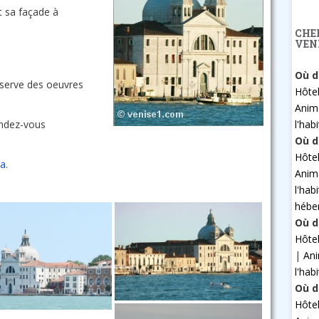
et sa façade à
CHE
VEN
Où d
conserve des oeuvres
Hôte
Anim
l'hab
endez-vous
Où d
Hôte
a.
Anim
l'hab
hébe
Où d
Hôte
|
An
l'hab
Où d
Hôte