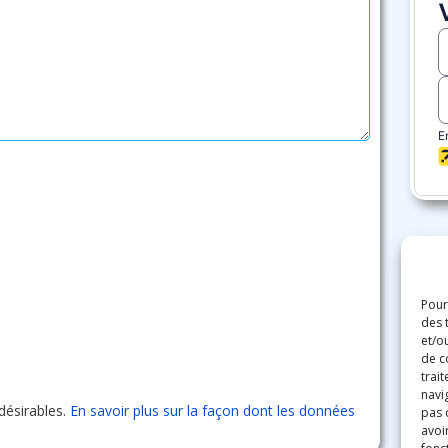
Pour
des 
et/o
de c
trai
navig
ndésirables.
En savoir plus sur la façon dont les données
pas 
avoir