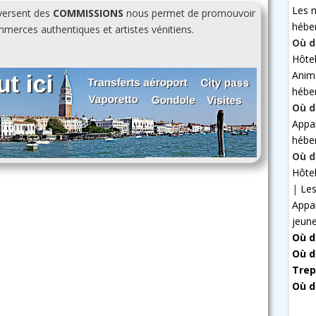
Les 
 versent des
COMMISSIONS
nous permet de promouvoir
hébe
erces authentiques et artistes vénitiens.
Où d
Hôte
Anim
hébe
Où d
Appa
hébe
Où d
Hôte
|
Les
Appa
jeun
Où d
Où d
Trep
Où d