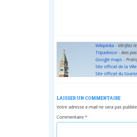
Wikipédia
-
Vérifiez l
Tripadvisor
-
Avis pas
Google maps
-
Prati
Site officiel de la Ville
Site officiel du touri
LAISSER UN COMMENTAIRE
Votre adresse e-mail ne sera pas publiée
Commentaire
*