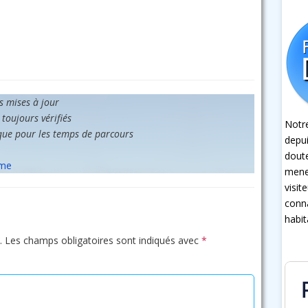
es mises à jour
 toujours vérifiés
Notre
que pour les temps de parcours
depui
dout
sme
mener
visit
conna
habit
.
Les champs obligatoires sont indiqués avec
*