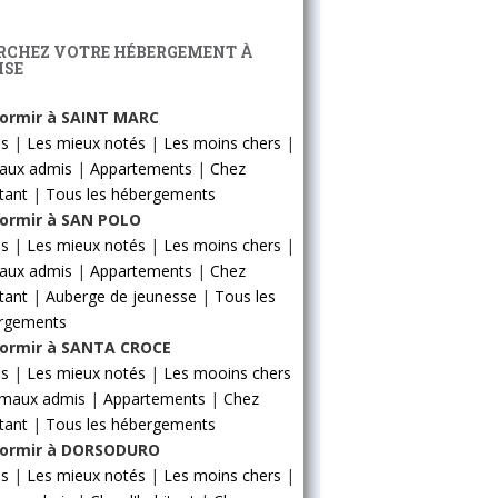
RCHEZ VOTRE HÉBERGEMENT À
ISE
ormir à SAINT MARC
ls
|
Les mieux notés
|
Les moins chers
|
aux admis
|
Appartements
|
Chez
itant
|
Tous les hébergements
ormir à SAN POLO
ls
|
Les mieux notés
|
Les moins chers
|
aux admis
|
Appartements
|
Chez
itant
|
Auberge de jeunesse
|
Tous les
rgements
ormir à SANTA CROCE
ls
|
Les mieux notés
|
Les mooins chers
imaux admis
|
Appartements
|
Chez
itant
|
Tous les hébergements
ormir à DORSODURO
ls
|
Les mieux notés
|
Les moins chers
|