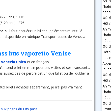
Anim
l'hab
hébe
6-29 ans) : 33€
Où d
6-29 ans) : 27€
Hôte
Anim
Polo
, il faut acquérir un billet supplémentaire intitulé
l'hab
t disponible en rubrique Transport public de Venezia
hébe
Où d
ass bus vaporetto Venise
Hôte
Les 
r
Venezia Unica
et en français.
Appa
u’un seul billet en main pour ses visites et ses transports.
jeun
s avisez pas de perdre cet unique billet ou de l’oublier à
Où d
Hôte
Anim
 aux billets achetés séparément, je n’ai pas vraiment
l'hab
hébe
Où d
Fron
 aux pages du City pass