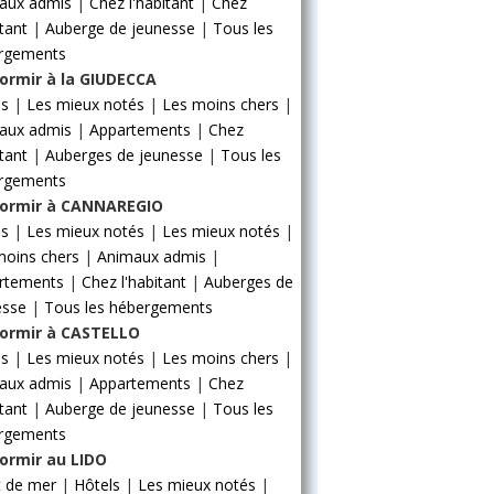
aux admis
|
Chez l'habitant
|
Chez
itant
|
Auberge de jeunesse
|
Tous les
rgements
ormir à la GIUDECCA
ls
|
Les mieux notés
|
Les moins chers
|
aux admis
|
Appartements
|
Chez
itant
|
Auberges de jeunesse
|
Tous les
rgements
ormir à CANNAREGIO
ls
|
Les mieux notés
|
Les mieux notés
|
moins chers
|
Animaux admis
|
rtements
|
Chez l'habitant
|
Auberges de
esse
|
Tous les hébergements
ormir à CASTELLO
ls
|
Les mieux notés
|
Les moins chers
|
aux admis
|
Appartements
|
Chez
itant
|
Auberge de jeunesse
|
Tous les
rgements
ormir au LIDO
t de mer
|
Hôtels
|
Les mieux notés
|