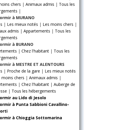
moins chers
|
Animaux admis
|
Tous les
rgements
|
ormir à MURANO
ls
|
Les mieux notés
|
Les moins chers
|
aux admis
|
Appartements
|
Tous les
rgements
ormir à BURANO
rtements
|
Chez l'habitant
|
Tous les
rgements
ormir à MESTRE ET ALENTOURS
ls
|
Proche de la gare
|
Les mieux notés
 moins chers
|
Animaux admis
|
rtements
|
Chez l'habitant
|
Auberge de
esse
|
Tous les hébergements
ormir au Lido di Jesolo
ormir à Punta Sabbioni Cavallino-
orti
ormir à Chioggia Sottomarina