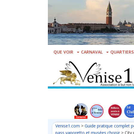
Skip
to
main
content
QUE VOIR
CARNAVAL
QUARTIERS
Venise1.com
>
Guide pratique complet p
pass vaporetto et musées choisir
>
City