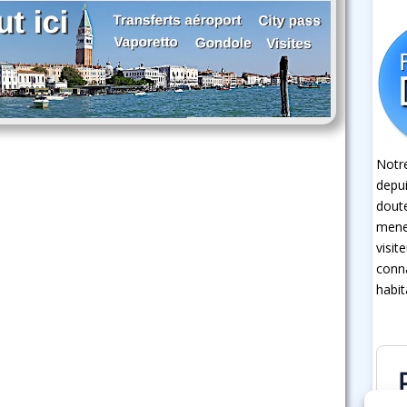
Notre
depui
dout
mener
visit
conna
habit