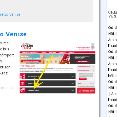
CHE
retto Venise
VEN
Où d
to Venise
Hôte
Anim
 durée
l'hab
de bus
Où d
aéroport
Hôte
o.
Anim
iliser
l'hab
oulez
hébe
Où d
Hôte
 que les
|
An
l'hab
Où d
Hôte