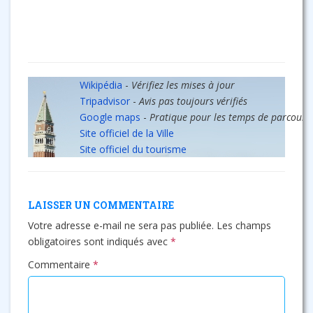
Wikipédia
-
Vérifiez les mises à jour
Tripadvisor
-
Avis pas toujours vérifiés
Google maps
-
Pratique pour les temps de parcours
Site officiel de la Ville
Site officiel du tourisme
LAISSER UN COMMENTAIRE
Votre adresse e-mail ne sera pas publiée.
Les champs
obligatoires sont indiqués avec
*
Commentaire
*