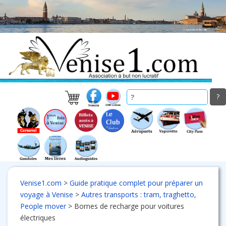
Skip
to
main
content
Venise1.com
>
Guide pratique complet pour préparer un
voyage à Venise
>
Autres transports : tram, traghetto,
People mover
>
Bornes de recharge pour voitures
électriques