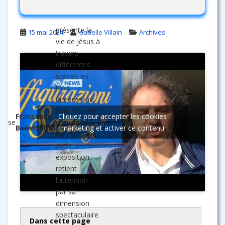
présente la
15 mai 2024
Isabelle Villain
Archives
vie de Jésus à
travers
différentes
scènes en
trois
dimensions.
Que l’on soit
Francesco
Cliquez pour accepter les cookies
enise
croyant ou
Bonvissuto
marketing et activer ce contenu
e
non croyant,
cette
exposition
retient
l’attention
par sa
dimension
spectaculaire.
Dans cette page