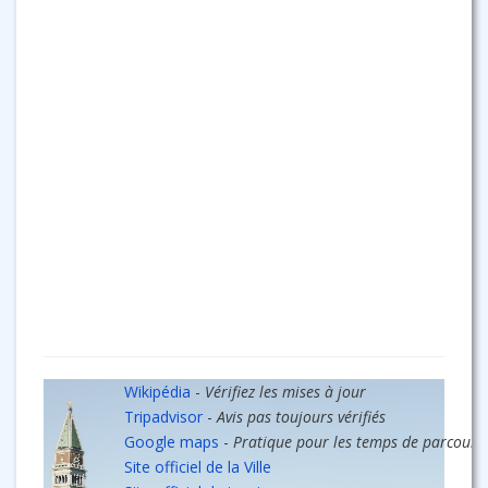
Wikipédia
-
Vérifiez les mises à jour
Tripadvisor
-
Avis pas toujours vérifiés
Google maps
-
Pratique pour les temps de parcours
Site officiel de la Ville