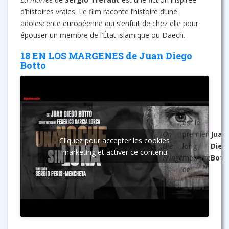
d’histoires vraies. Le film raconte l’histoire d’une
adolescente européenne qui s’enfuit de chez elle pour
épouser un membre de l’État islamique ou Daech.
18 EN LOS MARGENES de Juan Diego
Botto
est le
On
premier
Juan
Cliquez pour accepter les cookies
EN LOS
,
the
long
Dieg
marketing et activer ce contenu
MARGENES
Fringe
métrage
Bott
de