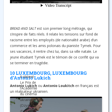
BREAD AND SALT
est son premier long métrage, qui
s’inspire de faits réels. Il relate les tensions sur fond de
racisme entre les employés (de nationalité arabe) d’un
commerce et les amis polonais du pianiste Tymek. Pour
ses vacances, il rentre chez lui, dans sa ville natale. Le
jeune étudiant Tymek est le témoin de ce conflit qui va
se terminer en tragédie.
10 LUXEMBOURG, LUXEMBOURG
il obtient
d’Antonio Lukich
Le Prix de
Antonio Lukich
ou
Antonio Loukitch
en français est
l’Académie
un réalisateur ukrainien.
du cinéma
ukrainien
(Dzyga
En
d’or) en