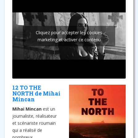
nomination
Globo d’Oro
pour son film
Cliquez pour accepter les cookies
marketing et activer ce contenu
12 TO THE
NORTH de Mihai
Mincan
Mihai Mincan
est un
journaliste, réalisateur
et scénariste roumain
qui a réalisé de
nombreux