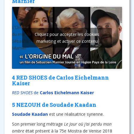
Marnier
L’Origine
du mal de
Cliquez pour accepter les cookies
Sébastien
marketing et activer ce contenu
Marnier
4 RED SHOES de Carlos Eichelmann
Kaiser
RED SHOES
de
Carlos Eichelmann Kaiser
5 NEZOUH de Soudade Kaadan
Soudade Kaadan
est une réalisatrice syrienne.
Son premier long métrage
Le Jour où j’ai perdu mon
ombre
était présent à la 75e Mostra de Venise 2018