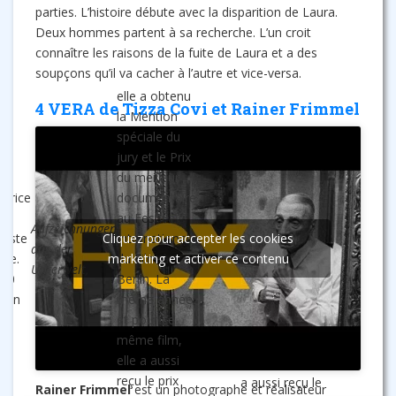
parties. L’histoire débute avec la disparition de Laura.
Deux hommes partent à sa recherche. L’un croit
connaître les raisons de la fuite de Laura et a des
soupçons qu’il va cacher à l’autre et vice-versa.
elle a obtenu
4 VERA de Tizza Covi et Rainer Frimmel
la Mention
spéciale du
jury et le Prix
ne
du meilleur
atrice
documentaire
au Festival
Aufzeichnungen
riste
Cliquez pour accepter les cookies
International
aus der
nne.
marketing et activer ce contenu
du Film à
Unterwelt,
020
Berlin. La
 son
même année
et pour ce
même film,
elle a aussi
reçu le prix
a aussi reçu le
Rainer Frimmel
est un photographe et réalisateur