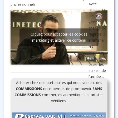
Avec
professionnels.
HEROICO,
David
Zonana
change de
Cliquez pour accepter les cookies
registre, il
marketing et activer ce contenu
emméne
les
spectateurs
dans les
casernes
au sein de
l’armée…
Acheter chez nos partenaires qui nous versent des
COMMISSIONS
nous permet de promouvoir
SANS
COMMISSIONS
commerces authentiques et artistes
vénitiens.