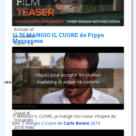
est un
réalisateur et
scénariste
mais aussi
écrivain et
11 TI MANGIO IL CUORE de Pippo
producteur
Mezzapesa
italien. Il a
reçu
plusieurs prix
dont le ruban
d’argent
o
Cliquez pour accepter les cookies
La
spécial pour
.
zapesa
marketing et activer ce contenu
journée
l’engagement
social en
2018 et une
nomination
David di
TI MANGIO IL CUORE
, je mange ton coeur s’inspire du
Donatello
livre
Ti Mangio il Cuore
de
Carlo Bonini
2019
2018 mais
aussi une