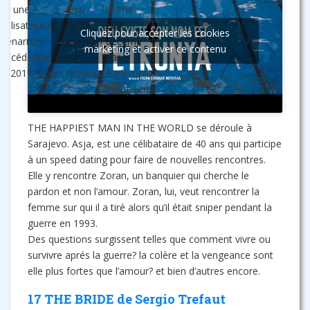
est une
Dieu
le Prix
réalisatrice et
existe,
LUX
Cliquez pour accepter les cookies
scénariste
son nom
décerné
marketing et activer ce contenu
macédonienne.
est
par le
En 2019, pour
Petrunya,
Parlement
européen.
THE HAPPIEST MAN IN THE WORLD se déroule à
Sarajevo. Asja, est une célibataire de 40 ans qui participe
à un speed dating pour faire de nouvelles rencontres.
Elle y rencontre Zoran, un banquier qui cherche le
pardon et non l’amour. Zoran, lui, veut rencontrer la
femme sur qui il a tiré alors qu’il était sniper pendant la
guerre en 1993.
Des questions surgissent telles que comment vivre ou
survivre aprés la guerre? la colère et la vengeance sont
elle plus fortes que l’amour? et bien d’autres encore.
17 THE BRIDE de Sergio Trefaut