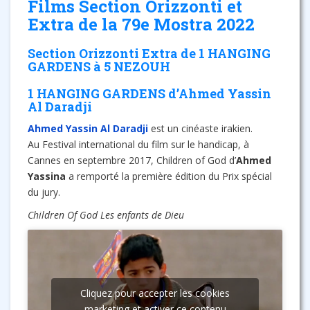
Films Section Orizzonti et
Extra de la 79e Mostra 2022
Section Orizzonti Extra de 1 HANGING
GARDENS à 5 NEZOUH
1 HANGING GARDENS d’Ahmed Yassin
Al Daradji
Ahmed Yassin Al Daradji
est un cinéaste irakien.
Au Festival international du film sur le handicap, à
Cannes en septembre 2017, Children of God d’
Ahmed
Yassina
a remporté la première édition du Prix spécial
du jury.
Children Of God Les enfants de Dieu
Cliquez pour accepter les cookies
marketing et activer ce contenu