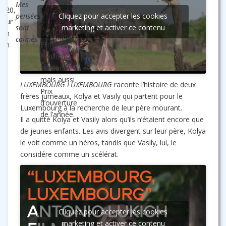
Mes
2020,
tant que
pensées
Cliquez pour accepter les cookies
pour
prix du
sont
marketing et activer ce contenu
son
meilleur
calmes
film
Film, du
meilleur
scénario
mais aussi
LUXEMBOURG LUXEMBOURG
raconte l’histoire de deux
Prix
frères jumeaux, Kolya et Vasily qui partent pour le
d’ouverture
Luxembourg à la recherche de leur père mourant.
de l’année.
Il a quitté Kolya et Vasily alors qu’ils n’étaient encore que
de jeunes enfants. Les avis divergent sur leur père, Kolya
le voit comme un héros, tandis que Vasily, lui, le
considére comme un scélérat.
Cliquez pour accepter les cookies
marketing et activer ce contenu