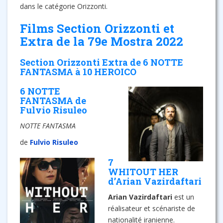
dans le catégorie Orizzonti.
Films Section Orizzonti et
Extra de la 79e Mostra 2022
Section Orizzonti Extra de 6 NOTTE
FANTASMA à 10 HEROICO
6 NOTTE
FANTASMA de
Fulvio Risuleo
NOTTE FANTASMA
de
Fulvio Risuleo
7
WHITOUT HER
d’Arian Vazirdaftari
Arian Vazirdaftari
est un
réalisateur et scénariste de
nationalité iranienne.