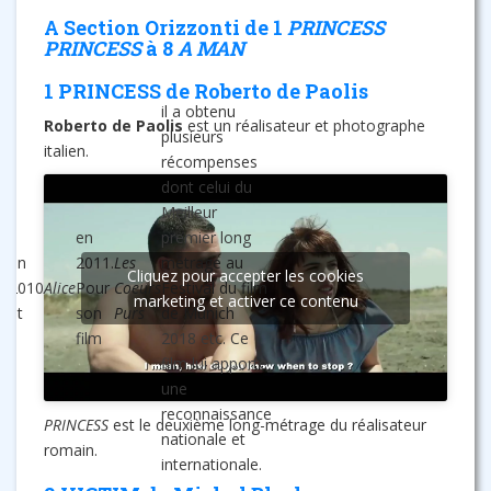
A Section Orizzonti de 1
PRINCESS
PRINCESS
à 8
A MAN
1 PRINCESS de Roberto de Paolis
il a obtenu
Roberto de Paolis
est un réalisateur et photographe
plusieurs
italien.
récompenses
dont celui du
Meilleur
en
premier long
en
2011.
Les
métrage au
a
Cliquez pour accepter les cookies
2010
Alice
Pour
Coeurs
Festival du film
a
marketing et activer ce contenu
et
son
Purs
de Munich
film
2018 etc. Ce
film lui apporte
une
reconnaissance
PRINCESS
est le deuxième long-métrage du réalisateur
nationale et
romain.
internationale.