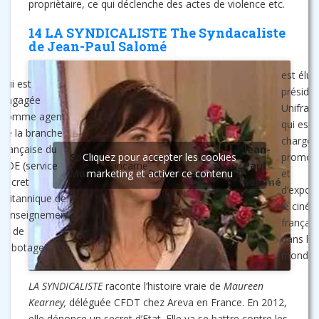
propriètaire, ce qui déclenche des actes de violence etc.
14 LA SYNDICALISTE The Syndacaliste
de Jean-Paul Salomé
est élu
qui est
présiden
engagée
Unifran
comme agent
qui est
de la branche
chargé 
française du
Jean-
Sophie
Cliquez pour accepter les cookies
Louise
. En
promouv
SOE (service
incarne
Paul
s
Marceau
marketing et activer ce contenu
Desfontaines
2013,
et
secret
Salomé
d’export
britannique de
le ciné
renseignement
français
et de
dans le
sabotage).
monde.
LA SYNDICALISTE
raconte l’histoire vraie de
Maureen
Kearney,
déléguée CFDT chez Areva en France. En 2012,
elle dénonce un secret d’Etat. Elle va se battre contre les