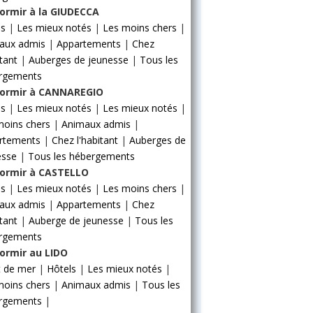
ormir à la GIUDECCA
ls
|
Les mieux notés
|
Les moins chers
|
aux admis
|
Appartements
|
Chez
itant
|
Auberges de jeunesse
|
Tous les
rgements
ormir à CANNAREGIO
ls
|
Les mieux notés
|
Les mieux notés
|
moins chers
|
Animaux admis
|
rtements
|
Chez l'habitant
|
Auberges de
esse
|
Tous les hébergements
ormir à CASTELLO
ls
|
Les mieux notés
|
Les moins chers
|
aux admis
|
Appartements
|
Chez
itant
|
Auberge de jeunesse
|
Tous les
rgements
ormir au LIDO
t de mer
|
Hôtels
|
Les mieux notés
|
moins chers
|
Animaux admis
|
Tous les
rgements
|