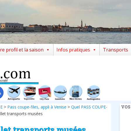
re profil et la saison
Infos pratiques
Transports
SE
>
Pass coupe-files, appli à Venise
>
Quel PASS COUPE-
VOS
llet transports musées
llet transports musées