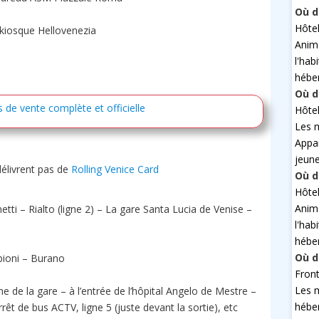
Où d
Hôte
 kiosque Hellovenezia
Anim
l'hab
hébe
Où d
s de vente complète et officielle
Hôte
Les 
Appa
jeun
délivrent pas de
Rolling Venice Card
Où d
Hôte
Anim
tti – Rialto (ligne 2) – La gare Santa Lucia de Venise –
l'hab
hébe
Où d
bioni – Burano
Fron
Les 
e de la gare – à l’entrée de l’hôpital Angelo de Mestre –
hébe
rêt de bus ACTV, ligne 5 (juste devant la sortie), etc