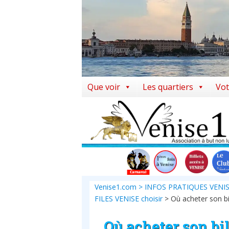
Skip
to
main
content
Que voir
Les quartiers
Vot
Venise1.com
>
INFOS PRATIQUES VENI
FILES VENISE choisir
>
Où acheter son bi
Où acheter son bi