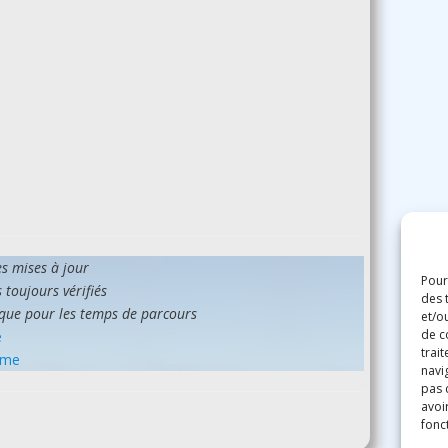
les mises à jour
Pour
 toujours vérifiés
des 
que pour les temps de parcours
et/o
de c
e
trai
isme
navig
pas 
avoir
fonc