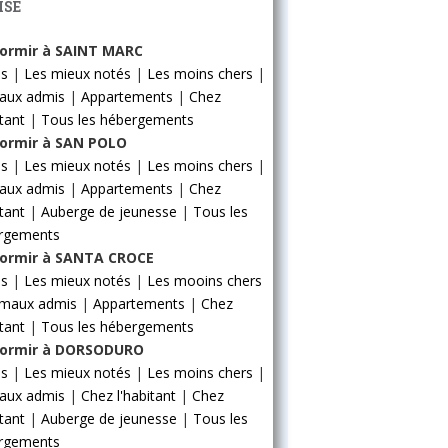
ISE
ormir à SAINT MARC
ls
|
Les mieux notés
|
Les moins chers
|
aux admis
|
Appartements
|
Chez
itant
|
Tous les hébergements
ormir à SAN POLO
ls
|
Les mieux notés
|
Les moins chers
|
aux admis
|
Appartements
|
Chez
itant
|
Auberge de jeunesse
|
Tous les
rgements
ormir à SANTA CROCE
ls
|
Les mieux notés
|
Les mooins chers
imaux admis
|
Appartements
|
Chez
itant
|
Tous les hébergements
ormir à DORSODURO
ls
|
Les mieux notés
|
Les moins chers
|
aux admis
|
Chez l'habitant
|
Chez
itant
|
Auberge de jeunesse
|
Tous les
rgements