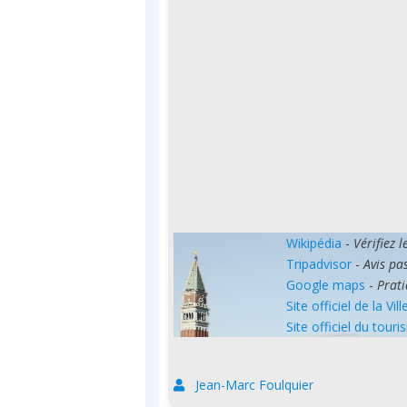
Wikipédia
-
Vérifiez 
Tripadvisor
-
Avis pas
Google maps
-
Prati
Site officiel de la Vill
Site officiel du tour
Jean-Marc Foulquier