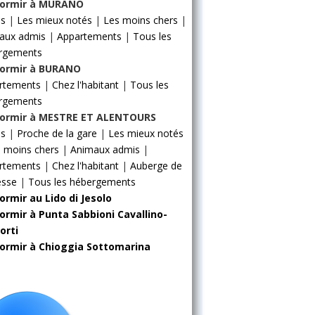
ormir à MURANO
ls
|
Les mieux notés
|
Les moins chers
|
aux admis
|
Appartements
|
Tous les
rgements
ormir à BURANO
rtements
|
Chez l'habitant
|
Tous les
rgements
ormir à MESTRE ET ALENTOURS
ls
|
Proche de la gare
|
Les mieux notés
 moins chers
|
Animaux admis
|
rtements
|
Chez l'habitant
|
Auberge de
esse
|
Tous les hébergements
ormir au Lido di Jesolo
ormir à Punta Sabbioni Cavallino-
orti
ormir à Chioggia Sottomarina