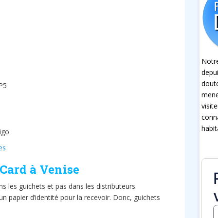
Notre
depui
dout
 P5
mener
visit
conna
habit
igo
es
 Card à Venise
ns les guichets et pas dans les distributeurs
un papier d’identité pour la recevoir. Donc, guichets