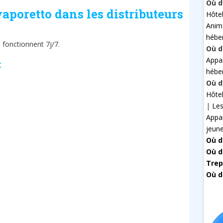
Où d
vaporetto dans les distributeurs
Hôte
Anim
hébe
 fonctionnent 7j/7.
Où d
Appa
:
hébe
Où d
Hôte
|
Les
Appa
jeun
Où d
Où d
Trep
Où d