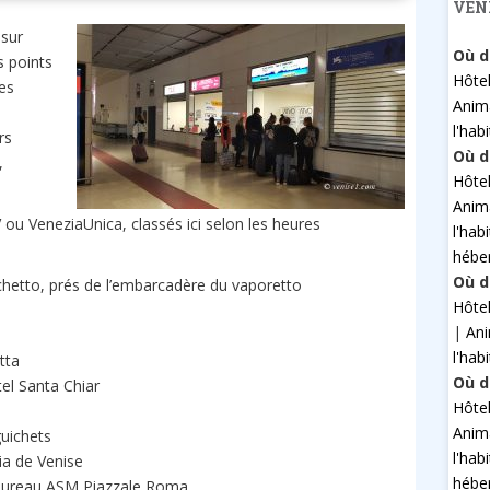
VEN
 sur
Où d
ts points
Hôte
des
Anim
l'hab
rs
Où d
,
Hôte
Anim
 ou VeneziaUnica, classés ici selon les heures
l'hab
hébe
Où d
hetto, prés de l’embarcadère du vaporetto
Hôte
|
An
l'hab
tta
Où d
tel Santa Chiar
Hôte
Anim
guichets
l'hab
ia de Venise
hébe
 bureau ASM Piazzale Roma