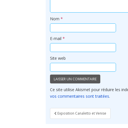
Nom
*
E-mail
*
Site web
Ce site utilise Akismet pour réduire les ind
vos commentaires sont traitées
.
Navigation
Exposition Canaletto et Venise
de
l’article