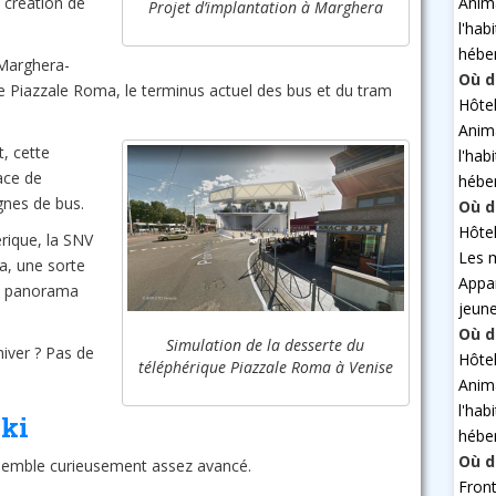
Anim
 création de
Projet d’implantation à Marghera
l'hab
hébe
e Marghera-
Où d
 de Piazzale Roma, le terminus actuel des bus et du tram
Hôte
Anim
t, cette
l'hab
ace de
hébe
gnes de bus.
Où d
Hôte
érique, la SNV
Les 
a, une sorte
Appa
et panorama
jeun
Où d
Simulation de la desserte du
iver ? Pas de
Hôte
téléphérique Piazzale Roma à Venise
Anim
l'hab
ski
hébe
Où d
semble curieusement assez avancé.
Fron