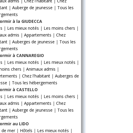
aux admis
|
Chez l'habitant
|
Chez
itant
|
Auberge de jeunesse
|
Tous les
rgements
ormir à la GIUDECCA
ls
|
Les mieux notés
|
Les moins chers
|
aux admis
|
Appartements
|
Chez
itant
|
Auberges de jeunesse
|
Tous les
rgements
ormir à CANNAREGIO
ls
|
Les mieux notés
|
Les mieux notés
|
moins chers
|
Animaux admis
|
rtements
|
Chez l'habitant
|
Auberges de
esse
|
Tous les hébergements
ormir à CASTELLO
ls
|
Les mieux notés
|
Les moins chers
|
aux admis
|
Appartements
|
Chez
itant
|
Auberge de jeunesse
|
Tous les
rgements
ormir au LIDO
t de mer
|
Hôtels
|
Les mieux notés
|