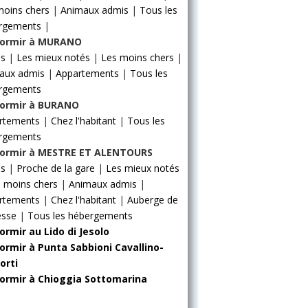
moins chers
|
Animaux admis
|
Tous les
rgements
|
ormir à MURANO
ls
|
Les mieux notés
|
Les moins chers
|
aux admis
|
Appartements
|
Tous les
rgements
ormir à BURANO
rtements
|
Chez l'habitant
|
Tous les
rgements
ormir à MESTRE ET ALENTOURS
ls
|
Proche de la gare
|
Les mieux notés
 moins chers
|
Animaux admis
|
rtements
|
Chez l'habitant
|
Auberge de
esse
|
Tous les hébergements
ormir au Lido di Jesolo
ormir à Punta Sabbioni Cavallino-
orti
ormir à Chioggia Sottomarina