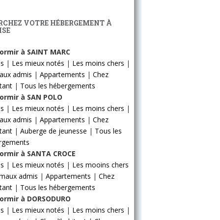
RCHEZ VOTRE HÉBERGEMENT À
ISE
ormir à SAINT MARC
ls
|
Les mieux notés
|
Les moins chers
|
aux admis
|
Appartements
|
Chez
itant
|
Tous les hébergements
ormir à SAN POLO
ls
|
Les mieux notés
|
Les moins chers
|
aux admis
|
Appartements
|
Chez
itant
|
Auberge de jeunesse
|
Tous les
rgements
ormir à SANTA CROCE
ls
|
Les mieux notés
|
Les mooins chers
imaux admis
|
Appartements
|
Chez
itant
|
Tous les hébergements
ormir à DORSODURO
ls
|
Les mieux notés
|
Les moins chers
|