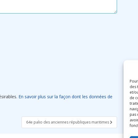
Pour
des 
et/o
ésirables.
En savoir plus sur la façon dont les données de
de c
trai
navig
pas 
avoir
64e palio des anciennes républiques maritimes
fonc