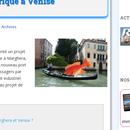
rique à Venise
ACT
Archives
enté un projet
lle à Marghera,
u nouveau port
assagers par
 industriel
NOS
au projet de
rghera et Venise ?
imm