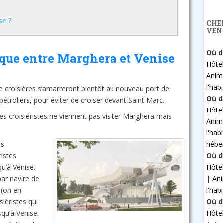
se ?
CHE
VEN
Où d
ique entre Marghera et Venise
Hôte
Anim
l'hab
e croisières s’amarreront bientôt au nouveau port de
Où d
pétroliers, pour éviter de croiser devant Saint Marc.
Hôte
es croisiéristes ne viennent pas visiter Marghera mais
Anim
l'hab
hébe
es
Où d
ristes
Hôte
u’à Venise.
|
An
par navire de
l'hab
 (on en
Où d
siéristes qui
Hôte
squ’à Venise.