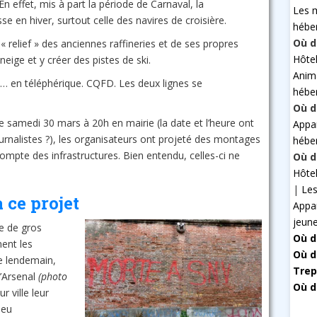
n effet, mis à part la période de Carnaval, la
Les 
se en hiver, surtout celle des navires de croisière.
hébe
Où d
 relief » des anciennes raffineries et de ses propres
Hôte
neige et y créer des pistes de ski.
Anim
… en téléphérique. CQFD. Les deux lignes se
hébe
Où d
e samedi 30 mars à 20h en mairie (la date et l’heure ont
Appa
ournalistes ?), les organisateurs ont projeté des montages
hébe
mpte des infrastructures. Bien entendu, celles-ci ne
Où d
Hôte
|
Les
 ce projet
Appa
jeun
re de gros
Où d
ent les
Où d
le lendemain,
Trep
l’Arsenal
(photo
Où d
r ville leur
jeu