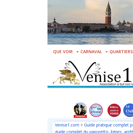
Skip
to
main
content
QUE VOIR
CARNAVAL
QUARTIERS
Venise1.com
>
Guide pratique complet p
guide complet du vaporetto, lignes, arrêts