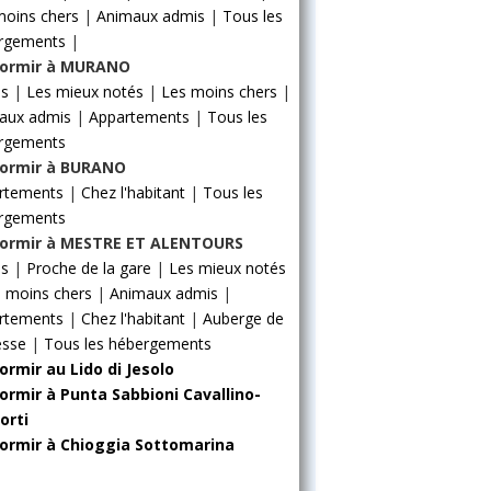
moins chers
|
Animaux admis
|
Tous les
rgements
|
ormir à MURANO
ls
|
Les mieux notés
|
Les moins chers
|
aux admis
|
Appartements
|
Tous les
rgements
ormir à BURANO
rtements
|
Chez l'habitant
|
Tous les
rgements
ormir à MESTRE ET ALENTOURS
ls
|
Proche de la gare
|
Les mieux notés
 moins chers
|
Animaux admis
|
rtements
|
Chez l'habitant
|
Auberge de
esse
|
Tous les hébergements
ormir au Lido di Jesolo
ormir à Punta Sabbioni Cavallino-
orti
ormir à Chioggia Sottomarina