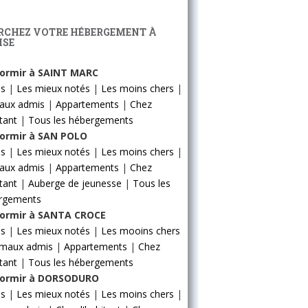
RCHEZ VOTRE HÉBERGEMENT À
ISE
ormir à SAINT MARC
ls
|
Les mieux notés
|
Les moins chers
|
aux admis
|
Appartements
|
Chez
itant
|
Tous les hébergements
ormir à SAN POLO
ls
|
Les mieux notés
|
Les moins chers
|
aux admis
|
Appartements
|
Chez
itant
|
Auberge de jeunesse
|
Tous les
rgements
ormir à SANTA CROCE
ls
|
Les mieux notés
|
Les mooins chers
imaux admis
|
Appartements
|
Chez
itant
|
Tous les hébergements
ormir à DORSODURO
ls
|
Les mieux notés
|
Les moins chers
|