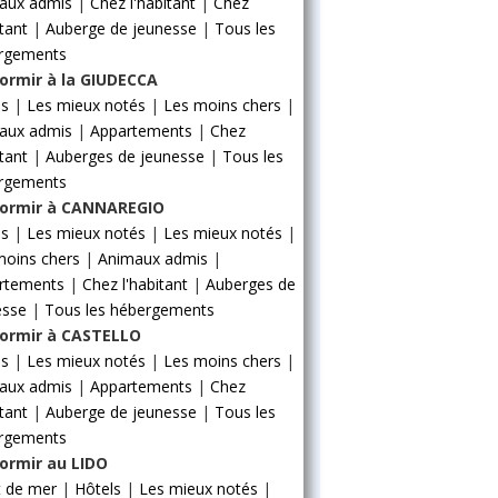
aux admis
|
Chez l'habitant
|
Chez
itant
|
Auberge de jeunesse
|
Tous les
rgements
ormir à la GIUDECCA
ls
|
Les mieux notés
|
Les moins chers
|
aux admis
|
Appartements
|
Chez
itant
|
Auberges de jeunesse
|
Tous les
rgements
ormir à CANNAREGIO
ls
|
Les mieux notés
|
Les mieux notés
|
moins chers
|
Animaux admis
|
rtements
|
Chez l'habitant
|
Auberges de
esse
|
Tous les hébergements
ormir à CASTELLO
ls
|
Les mieux notés
|
Les moins chers
|
aux admis
|
Appartements
|
Chez
itant
|
Auberge de jeunesse
|
Tous les
rgements
ormir au LIDO
t de mer
|
Hôtels
|
Les mieux notés
|