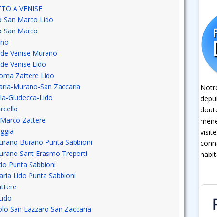
TO A VENISE
to San Marco Lido
to San Marco
ano
r de Venise Murano
 de Venise Lido
Roma Zattere Lido
caria-Murano-San Zaccaria
Notre
ola-Giudecca-Lido
depui
rcello
dout
 Marco Zattere
mener
oggia
visit
Murano Burano Punta Sabbioni
conna
Murano Sant Erasmo Treporti
habit
ido Punta Sabbioni
aria Lido Punta Sabbioni
attere
Lido
olo San Lazzaro San Zaccaria