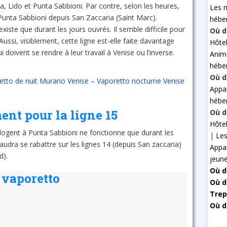
ia, Lido et Punta Sabbioni. Par contre, selon les heures,
Les 
Punta Sabbioni depuis San Zaccaria (Saint Marc).
hébe
xiste que durant les jours ouvrés. Il semble difficile pour
Où d
 Aussi, visiblement, cette ligne est-elle faite davantage
Hôte
i doivent se rendre à leur travail à Venise ou l’inverse.
Anim
hébe
Où d
etto de nuit Murano Venise
–
Vaporetto nocturne Venise
Appa
hébe
nt pour la ligne 15
Où d
Hôte
i logent à Punta Sabbioni ne fonctionne que durant les
|
Les
faudra se rabattre sur les lignes 14 (depuis San zaccaria)
Appa
d).
jeun
Où d
e vaporetto
Où d
Trep
Où d