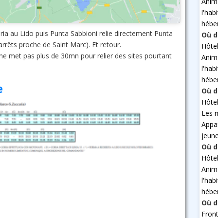
Anim
l'hab
hébe
ria au Lido puis Punta Sabbioni relie directement Punta
Où d
arrêts proche de Saint Marc). Et retour.
Hôte
 ne met pas plus de 30mn pour relier des sites pourtant
Anim
l'hab
hébe
ne
Où d
Hôte
Les 
Appa
jeun
Où d
Hôte
Anim
l'hab
hébe
Où d
Fron