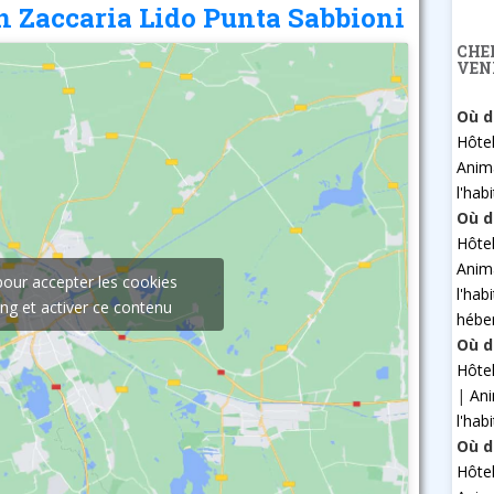
n Zaccaria Lido Punta Sabbioni
CHE
VEN
Où d
Hôte
Anim
l'hab
Où d
Hôte
Anim
pour accepter les cookies
l'hab
ng et activer ce contenu
hébe
Où d
Hôte
|
An
l'hab
Où d
Hôte