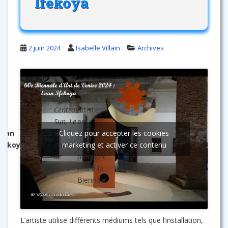
Ifekoya
2 juin 2024
Isabelle Villain
Archives
. Cette
Central
artiste
Sun, Le
est
Evan
soleil
Cliquez pour accepter les cookies
présente
présente
Ifekoya
central
marketing et activer ce contenu
pour la
de
première
2022
fois à la
Biennale.
L’artiste utilise différents médiums tels que l’installation,