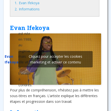
1.
Evan Ifekoya
2.
Informations
Evan Ifekoya
est née
en 1988,
au
Nigeria,
Evan
mais
Cliquez pour accepter les cookies
Ifekoya
elle vit
marketing et activer ce contenu
et
travaille
à
Londres.
Pour plus de compréhension, n’hésitez pas à mettre les
sous-titres en français. L’artiste explique les différentes
étapes et progression dans son travail.