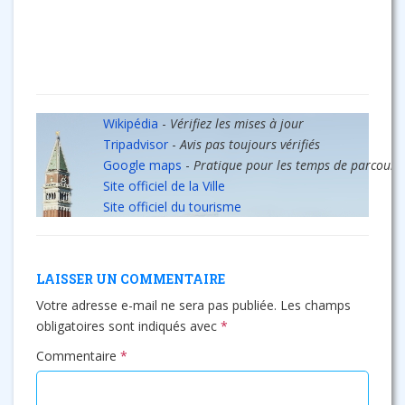
Wikipédia
-
Vérifiez les mises à jour
Tripadvisor
-
Avis pas toujours vérifiés
Google maps
-
Pratique pour les temps de parcours
Site officiel de la Ville
Site officiel du tourisme
LAISSER UN COMMENTAIRE
Votre adresse e-mail ne sera pas publiée.
Les champs
obligatoires sont indiqués avec
*
Commentaire
*