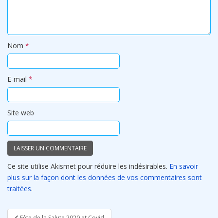
Nom
*
E-mail
*
Site web
Ce site utilise Akismet pour réduire les indésirables.
En savoir
plus sur la façon dont les données de vos commentaires sont
traitées
.
Navigation
Fête de la Salute 2020 et Covid