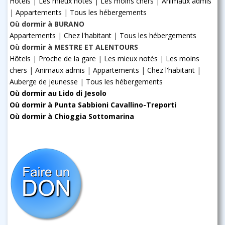
Hôtels
|
Les mieux notés
|
Les moins chers
|
Animaux admis
|
Appartements
|
Tous les hébergements
Où dormir à BURANO
Appartements
|
Chez l'habitant
|
Tous les hébergements
Où dormir à MESTRE ET ALENTOURS
Hôtels
|
Proche de la gare
|
Les mieux notés
|
Les moins
chers
|
Animaux admis
|
Appartements
|
Chez l'habitant
|
Auberge de jeunesse
|
Tous les hébergements
Où dormir au Lido di Jesolo
Où dormir à Punta Sabbioni Cavallino-Treporti
Où dormir à Chioggia Sottomarina