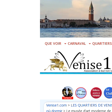
Skip
to
main
content
QUE VOIR
CARNAVAL
QUARTIERS
Venise1.com
>
LES QUARTIERS DE VENI
où dormir
>
Le musée d’art moderne de 