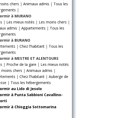
moins chers
|
Animaux admis
|
Tous les
rgements
|
ormir à MURANO
ls
|
Les mieux notés
|
Les moins chers
|
aux admis
|
Appartements
|
Tous les
rgements
ormir à BURANO
rtements
|
Chez l'habitant
|
Tous les
rgements
ormir à MESTRE ET ALENTOURS
ls
|
Proche de la gare
|
Les mieux notés
 moins chers
|
Animaux admis
|
rtements
|
Chez l'habitant
|
Auberge de
esse
|
Tous les hébergements
ormir au Lido di Jesolo
ormir à Punta Sabbioni Cavallino-
orti
ormir à Chioggia Sottomarina