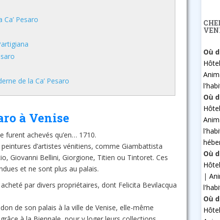
la Ca’ Pesaro
CHE
VEN
artigiana
Où d
esaro
Hôte
Anim
derne de la Ca’ Pesaro
l'hab
Où d
Hôte
saro à Venise
Anim
l'hab
e furent achevés qu’en… 1710.
hébe
e peintures d’artistes vénitiens, comme Giambattista
Où d
io, Giovanni Bellini, Giorgione, Titien ou Tintoret. Ces
Hôte
dues et ne sont plus au palais.
|
An
 acheté par divers propriétaires, dont Felicita Bevilacqua
l'hab
Où d
fit don de son palais à la ville de Venise, elle-même
Hôte
 grâce à la Biennale, pour y loger leurs collections