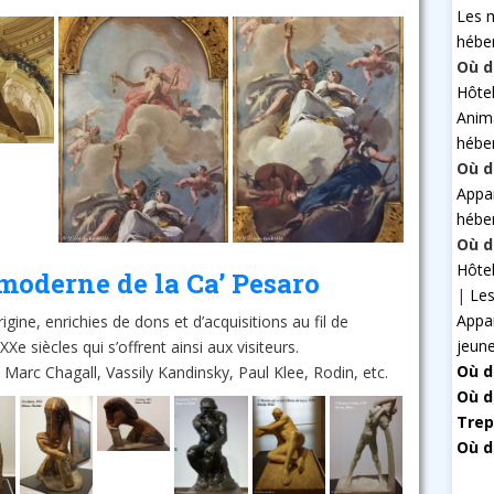
Les 
hébe
Où d
Hôte
Anim
hébe
Où d
Appa
hébe
Où d
Hôte
 moderne de la Ca’ Pesaro
|
Les
Appa
igine, enrichies de dons et d’acquisitions au fil de
jeun
Xe siècles qui s’offrent ainsi aux visiteurs.
Où d
, Marc Chagall, Vassily Kandinsky, Paul Klee, Rodin, etc.
Où d
Trep
Où d