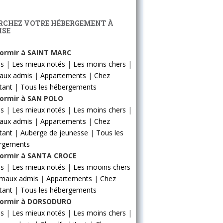
RCHEZ VOTRE HÉBERGEMENT À
ISE
ormir à SAINT MARC
ls
|
Les mieux notés
|
Les moins chers
|
aux admis
|
Appartements
|
Chez
itant
|
Tous les hébergements
ormir à SAN POLO
ls
|
Les mieux notés
|
Les moins chers
|
aux admis
|
Appartements
|
Chez
itant
|
Auberge de jeunesse
|
Tous les
rgements
ormir à SANTA CROCE
ls
|
Les mieux notés
|
Les mooins chers
imaux admis
|
Appartements
|
Chez
itant
|
Tous les hébergements
ormir à DORSODURO
ls
|
Les mieux notés
|
Les moins chers
|