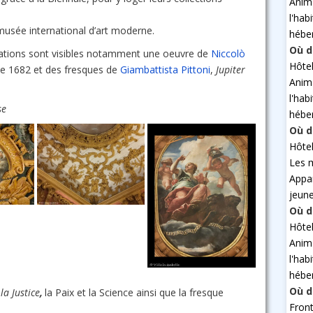
Anim
l'hab
e musée international d’art moderne.
hébe
Où d
ations sont visibles notamment une oeuvre de
Niccolò
Hôte
e 1682 et des fresques de
Giambattista Pittoni
,
Jupiter
Anim
l'hab
se
hébe
Où d
Hôte
Les 
Appa
jeun
Où d
Hôte
Anim
l'hab
hébe
Où d
la Justice
,
la Paix et la Science ainsi que la fresque
Fron