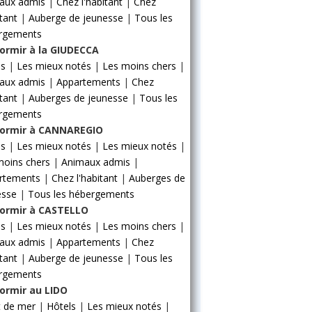
aux admis
|
Chez l'habitant
|
Chez
itant
|
Auberge de jeunesse
|
Tous les
rgements
ormir à la GIUDECCA
ls
|
Les mieux notés
|
Les moins chers
|
aux admis
|
Appartements
|
Chez
itant
|
Auberges de jeunesse
|
Tous les
rgements
ormir à CANNAREGIO
ls
|
Les mieux notés
|
Les mieux notés
|
moins chers
|
Animaux admis
|
rtements
|
Chez l'habitant
|
Auberges de
esse
|
Tous les hébergements
ormir à CASTELLO
ls
|
Les mieux notés
|
Les moins chers
|
aux admis
|
Appartements
|
Chez
itant
|
Auberge de jeunesse
|
Tous les
rgements
ormir au LIDO
t de mer
|
Hôtels
|
Les mieux notés
|