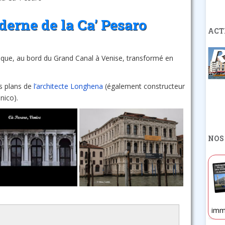
derne de la Ca’ Pesaro
ACT
oque, au bord du Grand Canal à Venise, transformé en
les plans de
l’architecte Longhena
(également constructeur
nico).
NOS
imm