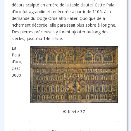
décors sculpté en arrière de la table d’autel. Cette Pala
d’oro fut agrandie et redécorée à partir de 1105, à la
demande du Doge Ordelaffo Falier. Quoique déjà
richement décorée, elle paraissait plus sobre à l’origine.
Des pierres précieuses y furent ajouter au long des
siècles, jusqu’au 14e siècle.
La
Pala
d’oro,
c’est
3000
© Keete 37