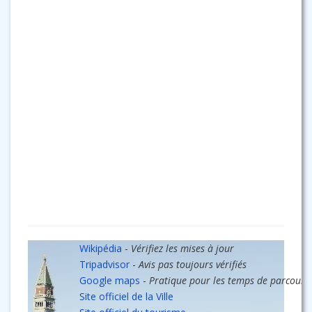
Wikipédia
-
Vérifiez les mises à jour
Tripadvisor
-
Avis pas toujours vérifiés
Google maps
-
Pratique pour les temps de parcours
Site officiel de la Ville