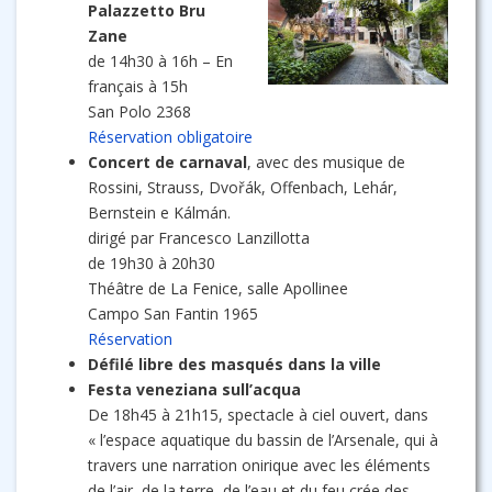
Palazzetto Bru
Zane
de 14h30 à 16h – En
français à 15h
San Polo 2368
Réservation obligatoire
Concert de carnaval
, avec des musique de
Rossini, Strauss, Dvořák, Offenbach, Lehár,
Bernstein e Kálmán.
dirigé par Francesco Lanzillotta
de 19h30 à 20h30
Théâtre de La Fenice, salle Apollinee
Campo San Fantin 1965
Réservation
Défilé libre des masqués dans la ville
Festa veneziana sull’acqua
De 18h45 à 21h15, spectacle à ciel ouvert, dans
« l’espace aquatique du bassin de l’Arsenale, qui à
travers une narration onirique avec les éléments
de l’air, de la terre, de l’eau et du feu crée des