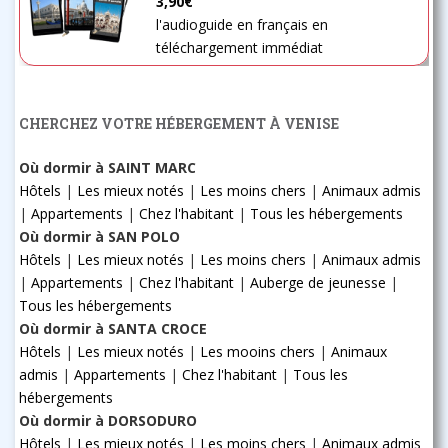
3,90€
l'audioguide en français en
téléchargement immédiat
CHERCHEZ VOTRE HÉBERGEMENT À VENISE
Où dormir à SAINT MARC
Hôtels
|
Les mieux notés
|
Les moins chers
|
Animaux admis
|
Appartements
|
Chez l'habitant
|
Tous les hébergements
Où dormir à SAN POLO
Hôtels
|
Les mieux notés
|
Les moins chers
|
Animaux admis
|
Appartements
|
Chez l'habitant
|
Auberge de jeunesse
|
Tous les hébergements
Où dormir à SANTA CROCE
Hôtels
|
Les mieux notés
|
Les mooins chers
|
Animaux
admis
|
Appartements
|
Chez l'habitant
|
Tous les
hébergements
Où dormir à DORSODURO
Hôtels
|
Les mieux notés
|
Les moins chers
|
Animaux admis