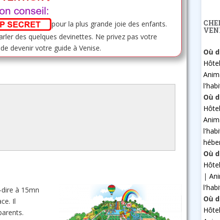
CHE
pour la plus grande joie des enfants.
VEN
arler des quelques devinettes. Ne privez pas votre
 de devenir votre guide à Venise.
Où d
Hôte
Anim
l'hab
Où d
Hôte
Anim
l'hab
hébe
Où d
Hôte
|
An
l'hab
à-dire à 15mn
Où d
ce. Il
Hôte
parents.