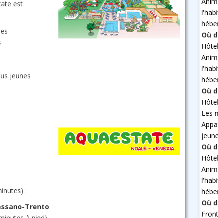
Anim
tate est
l'hab
hébe
ues
Où d
s
Hôte
Anim
l'hab
lus jeunes
hébe
Où d
Hôte
Les 
Appa
jeun
Où d
Hôte
Anim
l'hab
inutes) :
hébe
Où d
assano-Trento
Fron
 minutes à pied)