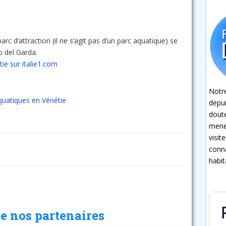
 d’attraction (il ne s’agit pas d’un parc aquatique) se
o del Garda.
ie sur italie1.com
Notre
aquatiques en Vénétie
depui
dout
mener
visit
conna
habit
e nos partenaires