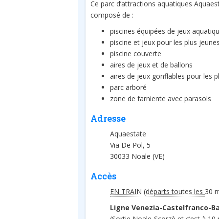
Ce parc d’attractions aquatiques Aquaes
composé de :
piscines équipées de jeux aquatiq
piscine et jeux pour les plus jeune
piscine couverte
aires de jeux et de ballons
aires de jeux gonflables pour les p
parc arboré
zone de farniente avec parasols
Adresse
Aquaestate
Via De Pol, 5
30033 Noale (VE)
Accès
EN TRAIN (départs toutes les
30 m
Ligne Venezia-Castelfranco-B
(Sortie Noale-Scorzè et c’est à 10