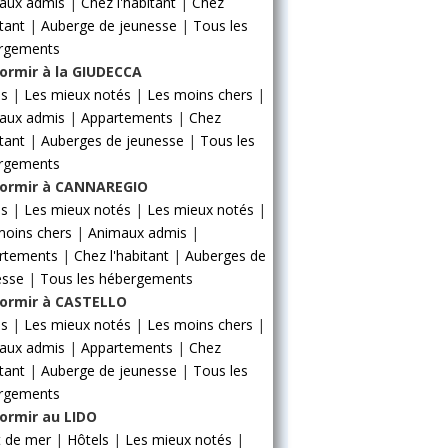
aux admis
|
Chez l'habitant
|
Chez
itant
|
Auberge de jeunesse
|
Tous les
rgements
ormir à la GIUDECCA
ls
|
Les mieux notés
|
Les moins chers
|
aux admis
|
Appartements
|
Chez
itant
|
Auberges de jeunesse
|
Tous les
rgements
ormir à CANNAREGIO
ls
|
Les mieux notés
|
Les mieux notés
|
moins chers
|
Animaux admis
|
rtements
|
Chez l'habitant
|
Auberges de
esse
|
Tous les hébergements
ormir à CASTELLO
ls
|
Les mieux notés
|
Les moins chers
|
aux admis
|
Appartements
|
Chez
itant
|
Auberge de jeunesse
|
Tous les
rgements
ormir au LIDO
t de mer
|
Hôtels
|
Les mieux notés
|