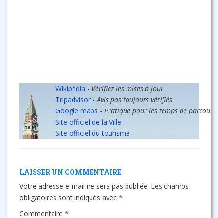
Wikipédia
-
Vérifiez les mises à jour
Tripadvisor
-
Avis pas toujours vérifiés
Google maps
-
Pratique pour les temps de parcours
Site officiel de la Ville
Site officiel du tourisme
LAISSER UN COMMENTAIRE
Votre adresse e-mail ne sera pas publiée.
Les champs
obligatoires sont indiqués avec
*
Commentaire
*