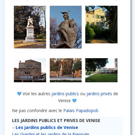
Voir les autres
jardins publics
ou
jardins privés
de
Venise
Ne pas confondre avec le
Palais Papadopoli
.
LES JARDINS PUBLICS ET PRIVES DE VENISE
–
Les jardins publics de Venise
Les Giardini et les jardins de la Biennale