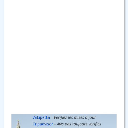
Wikipédia
-
Vérifiez les mises à jour
Tripadvisor
-
Avis pas toujours vérifiés