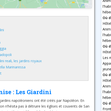
Anim
l'hab
hébe
Où d
Hôte
Anim
ini
l'hab
hébe
n
Où d
oggia
Hôte
padopoli
Les 
ini reali, les jardins royaux
Appa
della Marinaressa
jeun
t
Où d
Hôte
Anim
ise : Les Giardini
l'hab
hébe
u jardins napoléoniens ont été créés par Napoléon. En
Où d
on n’hésita pas à détruire les églises et couvents de San
Fron