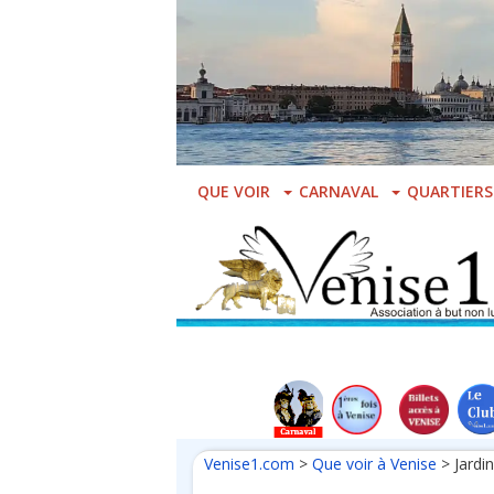
Skip
to
main
content
QUE VOIR
CARNAVAL
QUARTIERS
Venise1.com
>
Que voir à Venise
>
Jardi