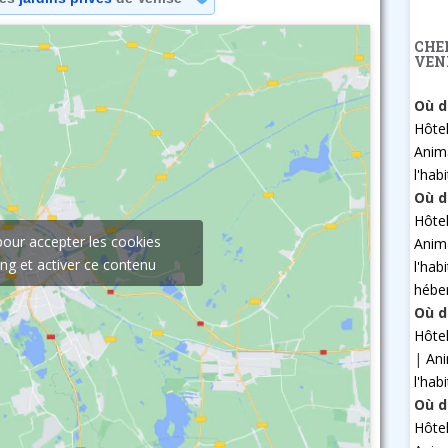
CHE
VEN
Où d
Hôte
Anim
l'hab
Où d
Hôte
pour accepter les cookies
Anim
ng et activer ce contenu
l'hab
hébe
Où d
Hôte
|
An
l'hab
Où d
Hôte