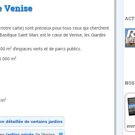
e Venise
ACT
r notre carte) sont précieux pour tous ceux qui cherchent
a Basilique Saint Marc est le cœur de Venise, les Giardini
00 m² d’espaces verts et de parcs publics.
65 000 m²
NOS
 m²
on détaillée de certains jardins
imm
les
jardins privés
de Venise