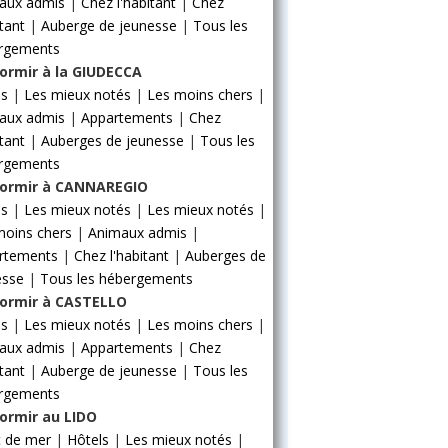
aux admis
|
Chez l'habitant
|
Chez
itant
|
Auberge de jeunesse
|
Tous les
rgements
ormir à la GIUDECCA
ls
|
Les mieux notés
|
Les moins chers
|
aux admis
|
Appartements
|
Chez
itant
|
Auberges de jeunesse
|
Tous les
rgements
ormir à CANNAREGIO
ls
|
Les mieux notés
|
Les mieux notés
|
moins chers
|
Animaux admis
|
rtements
|
Chez l'habitant
|
Auberges de
esse
|
Tous les hébergements
ormir à CASTELLO
ls
|
Les mieux notés
|
Les moins chers
|
aux admis
|
Appartements
|
Chez
itant
|
Auberge de jeunesse
|
Tous les
rgements
ormir au LIDO
t de mer
|
Hôtels
|
Les mieux notés
|