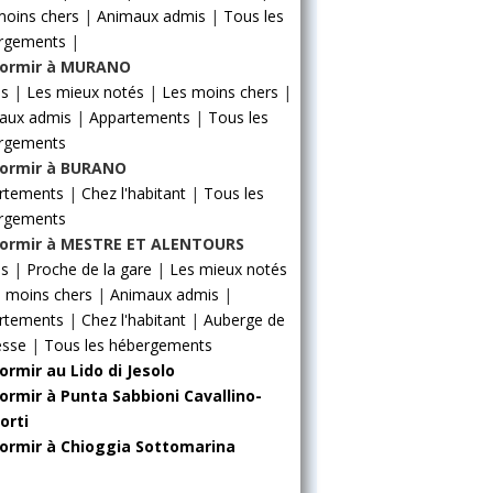
moins chers
|
Animaux admis
|
Tous les
rgements
|
ormir à MURANO
ls
|
Les mieux notés
|
Les moins chers
|
aux admis
|
Appartements
|
Tous les
rgements
ormir à BURANO
rtements
|
Chez l'habitant
|
Tous les
rgements
ormir à MESTRE ET ALENTOURS
ls
|
Proche de la gare
|
Les mieux notés
 moins chers
|
Animaux admis
|
rtements
|
Chez l'habitant
|
Auberge de
esse
|
Tous les hébergements
ormir au Lido di Jesolo
ormir à Punta Sabbioni Cavallino-
orti
ormir à Chioggia Sottomarina