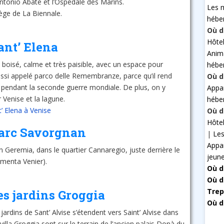
ntonio Abate et l’Ospedale des Marins.
Les 
iège de La Biennale.
hébe
Où d
Hôte
Sant’ Elena
Anim
 boisé, calme et très paisible, avec un espace pour
hébe
Aussi appelé parco delle Remembranze, parce qu’il rend
Où d
endant la seconde guerre mondiale. De plus, on y
Appa
Venise et la lagune.
hébe
t’ Elena à Venise
Où d
Hôte
 Parc Savorgnan
|
Les
Appa
n Geremia, dans le quartier Cannaregio, juste derrière le
jeun
menta Venier).
Où d
Où d
Trep
Les jardins Groggia
Où d
 jardins de Sant’ Alvise s’étendent vers Saint’ Alvise dans
 villa Groggia sont sur le terrain de l’ancien palais Donà du