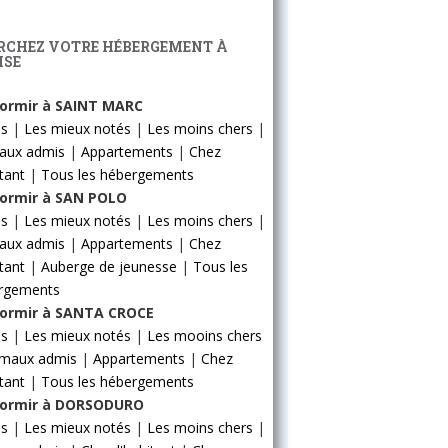
RCHEZ VOTRE HÉBERGEMENT À
ISE
ormir à SAINT MARC
ls
|
Les mieux notés
|
Les moins chers
|
aux admis
|
Appartements
|
Chez
itant
|
Tous les hébergements
ormir à SAN POLO
ls
|
Les mieux notés
|
Les moins chers
|
aux admis
|
Appartements
|
Chez
itant
|
Auberge de jeunesse
|
Tous les
rgements
ormir à SANTA CROCE
ls
|
Les mieux notés
|
Les mooins chers
imaux admis
|
Appartements
|
Chez
itant
|
Tous les hébergements
ormir à DORSODURO
ls
|
Les mieux notés
|
Les moins chers
|