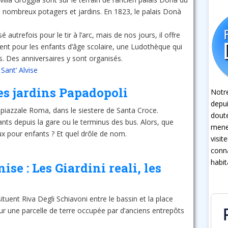
e nombreux potagers et jardins. En 1823, le palais Donà
é autrefois pour le tir à l’arc, mais de nos jours, il offre
nt pour les enfants d’âge scolaire, une Ludothèque qui
és. Des anniversaires y sont organisés.
Sant’ Alvise
Les jardins Papadopoli
Notre
depui
a piazzale Roma, dans le siestere de Santa Croce.
dout
vants depuis la gare ou le terminus des bus. Alors, que
mener
eux pour enfants ? Et quel drôle de nom.
visit
conna
habit
se : Les Giardini reali, les
situent Riva Degli Schiavoni entre le bassin et la place
ur une parcelle de terre occupée par d’anciens entrepôts