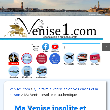
Skip
to
main
content
Venise1.com
>
Que faire à Venise selon vos envies et la
saison
>
Ma Venise insolite et authentique
Ma Venise insolite et