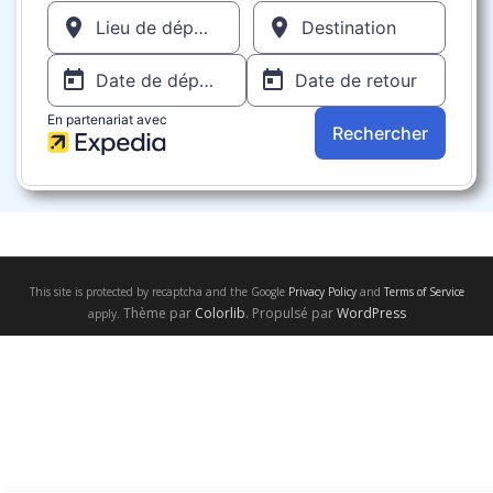
This site is protected by recaptcha and the Google
Privacy Policy
and
Terms of Service
Thème par
Colorlib
. Propulsé par
WordPress
apply.