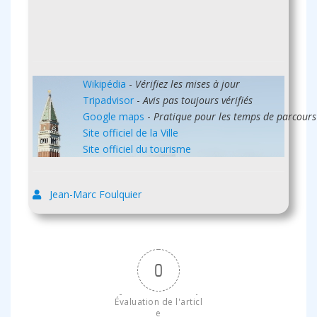
Wikipédia
-
Vérifiez les mises à jour
Tripadvisor
-
Avis pas toujours vérifiés
Google maps
-
Pratique pour les temps de parcours
Site officiel de la Ville
Site officiel du tourisme
Jean-Marc Foulquier
0
Évaluation de l'articl
e